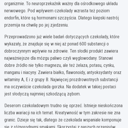
organizmie. To neuroprzekaźnik ważny dla ośrodkowego układu
nerwowego. Pod wpływem czekolady wzrasta też poziom
endorfin, które są hormonami szczęścia. Dlatego kiepski nastrój
przemija na chwilę po jej zjedzeniu.
Przeprowadzono już wiele badań dotyczących czekolady, które
wykazały, że znajduje się w niej aż ponad 600 substancji o
dobroczynnym wpływie na zdrowie. Ten słodki produkt zawiera
najważniejsze dla mózgu paliwo czyli węglowodany. Stanowi
dobre źródło nie tylko magnezu, ale też żelaza, potasu, cynku,
manganu i niacyny. Zawiera białko, flawonoidy, antyoksydanty oraz
witaminy A, E i z grupy B. Najwięcej prozdrowotnych substancji
ma oczywiście czekolada gorzka. Na dodatek w takiej postaci
jest słodyczą najmniej szkodzącą zębom.
Deserom czekoladowym trudno się oprzeć. Istnieje nieskończona
liczba wariacji na ich temat. Kreatywność w tym zakresie nie zna
granic. Dzieje się tak, dlatego że czekolada wspaniale komponuje
się z różnorodnymi smakami. Skorzystaj z naszych przepisów,