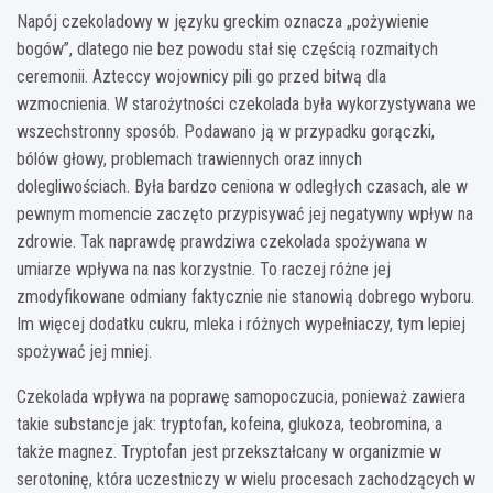
Napój czekoladowy w języku greckim oznacza „pożywienie
bogów”, dlatego nie bez powodu stał się częścią rozmaitych
ceremonii. Azteccy wojownicy pili go przed bitwą dla
wzmocnienia. W starożytności czekolada była wykorzystywana we
wszechstronny sposób. Podawano ją w przypadku gorączki,
bólów głowy, problemach trawiennych oraz innych
dolegliwościach. Była bardzo ceniona w odległych czasach, ale w
pewnym momencie zaczęto przypisywać jej negatywny wpływ na
zdrowie. Tak naprawdę prawdziwa czekolada spożywana w
umiarze wpływa na nas korzystnie. To raczej różne jej
zmodyfikowane odmiany faktycznie nie stanowią dobrego wyboru.
Im więcej dodatku cukru, mleka i różnych wypełniaczy, tym lepiej
spożywać jej mniej.
Czekolada wpływa na poprawę samopoczucia, ponieważ zawiera
takie substancje jak: tryptofan, kofeina, glukoza, teobromina, a
także magnez. Tryptofan jest przekształcany w organizmie w
serotoninę, która uczestniczy w wielu procesach zachodzących w