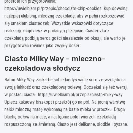
prostota ich przygotowania:
https://uwielbiam.pl/przepis/chocolate-chip-cookies. Kup dowolną,
najlepiej ulubioną, mleczną czekoladę, aby w pełni rozkoszować
się smakiem ciasteczek. Wszystkie wskazówki dotyczące
realizacji znajdziesz w podanym przepisie. Ciasteczka z
czekoladą podbiją serca gości niezależnie od okazji, ale warto je
przygotować również jako zwykły deser.
Ciasto Milky Way – mleczno-
czekoladowa słodycz
Baton Milky Way zaskarbił sobie kiedyś wiele serc ze względu na
swoją lekkość oraz czekoladową polewę. Doczekał się też wersji
w postaci ciasta: https://uwielbiam.pl/przepis/ciasto-milky-way.
Upiecz kakaowy biszkopt i przekrój go na pół. Na jedną warstwę
nałóż mleczną masę wykonaną na bazie mleka w proszku. Drugą
blachę połów na masę, a następnie polej wierzch czekoladą
rozpuszczoną ze śmietaną. Ciasto jest delikatne, słodkie i pyszne.