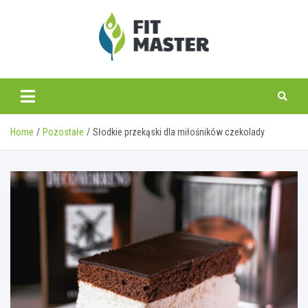
Skip
to
content
fitmaster.pl
Home
Pozostałe
Słodkie przekąski dla miłośników czekolady