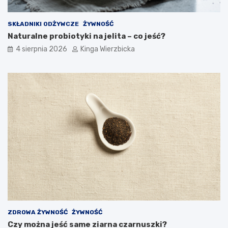
s
z
i
p
ę
o
SKŁADNIKI ODŻYWCZE
ŻYWNOŚĆ
z
z
Naturalne probiotyki na jelita – co jeść?
a
n
4 sierpnia 2026
Kinga Wierzbicka
g
a
r
ć
o
i
ż
z
e
a
n
p
i
o
e
b
m
i
e
g
a
ć
?
ZDROWA ŻYWNOŚĆ
ŻYWNOŚĆ
Czy można jeść same ziarna czarnuszki?