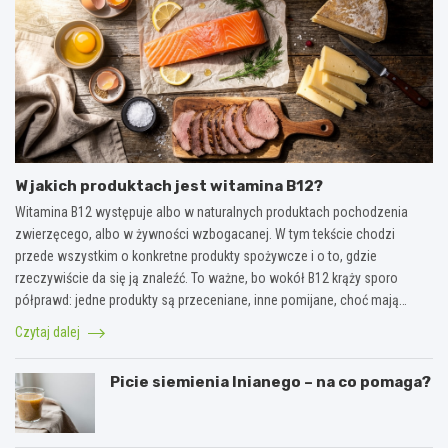
W jakich produktach jest witamina B12?
Witamina B12 występuje albo w naturalnych produktach pochodzenia
zwierzęcego, albo w żywności wzbogacanej. W tym tekście chodzi
przede wszystkim o konkretne produkty spożywcze i o to, gdzie
rzeczywiście da się ją znaleźć. To ważne, bo wokół B12 krąży sporo
półprawd: jedne produkty są przeceniane, inne pomijane, choć mają…
Czytaj dalej
Picie siemienia lnianego – na co pomaga?