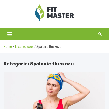
Skip
to
content
fitmaster.pl
Home
Lista wpisów
Spalanie tłuszczu
Kategoria:
Spalanie tłuszczu