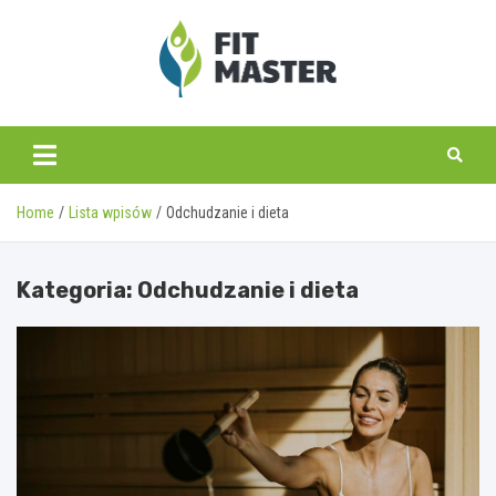
Skip
to
content
fitmaster.pl
Home
Lista wpisów
Odchudzanie i dieta
Kategoria:
Odchudzanie i dieta