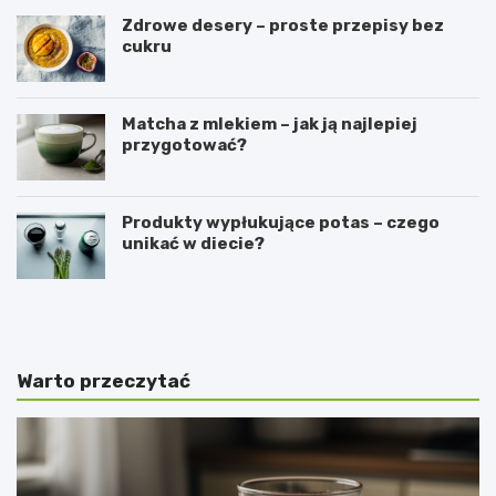
Zdrowe desery – proste przepisy bez
cukru
Matcha z mlekiem – jak ją najlepiej
przygotować?
Produkty wypłukujące potas – czego
unikać w diecie?
C
N
i
a
e
j
m
c
n
z
Warto przeczytać
a
ę
s
ś
t
c
r
i
o
e
n
j