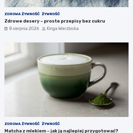
s
z
i
p
ę
o
ZDROWA ŻYWNOŚĆ
ŻYWNOŚĆ
z
z
Zdrowe desery – proste przepisy bez cukru
a
n
8 sierpnia 2026
Kinga Wierzbicka
g
a
r
ć
o
i
ż
z
e
a
n
p
i
o
e
b
m
i
e
g
a
ć
?
ZDROWA ŻYWNOŚĆ
ŻYWNOŚĆ
Matcha z mlekiem – jak ją najlepiej przygotować?