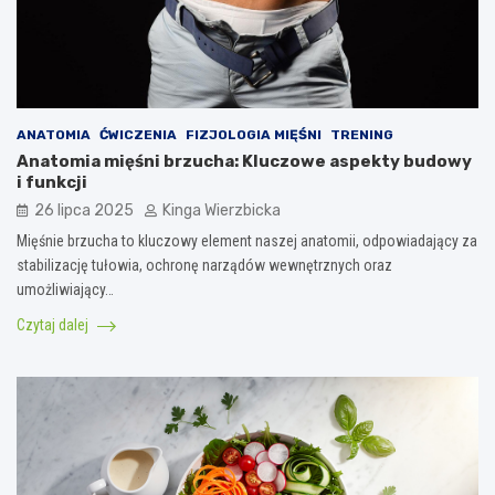
ANATOMIA
ĆWICZENIA
FIZJOLOGIA MIĘŚNI
TRENING
Anatomia mięśni brzucha: Kluczowe aspekty budowy
i funkcji
26 lipca 2025
Kinga Wierzbicka
Mięśnie brzucha to kluczowy element naszej anatomii, odpowiadający za
stabilizację tułowia, ochronę narządów wewnętrznych oraz
umożliwiający…
Czytaj dalej