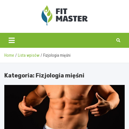
Skip
to
content
fitmaster.pl
Home
Lista wpisów
Fizjologia mięśni
Kategoria:
Fizjologia mięśni