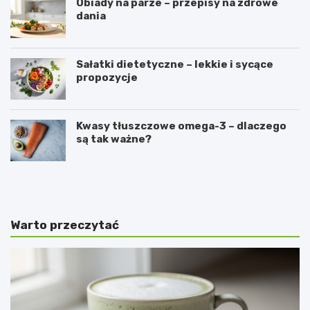
Obiady na parze – przepisy na zdrowe
dania
Sałatki dietetyczne – lekkie i sycące
propozycje
Kwasy tłuszczowe omega-3 – dlaczego
są tak ważne?
C
N
i
a
e
j
m
c
n
z
Warto przeczytać
a
ę
s
ś
t
c
r
i
o
e
n
j
a
n