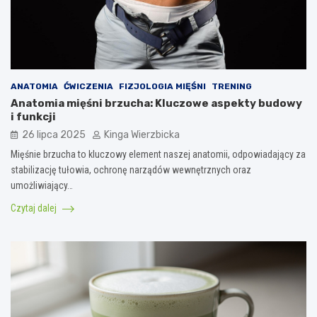
ANATOMIA
ĆWICZENIA
FIZJOLOGIA MIĘŚNI
TRENING
Anatomia mięśni brzucha: Kluczowe aspekty budowy
i funkcji
26 lipca 2025
Kinga Wierzbicka
Mięśnie brzucha to kluczowy element naszej anatomii, odpowiadający za
stabilizację tułowia, ochronę narządów wewnętrznych oraz
umożliwiający…
Czytaj dalej