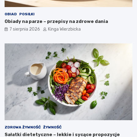
i
p
ę
o
z
z
OBIAD
POSIŁKI
a
n
Obiady na parze – przepisy na zdrowe dania
g
a
7 sierpnia 2026
Kinga Wierzbicka
r
ć
o
i
ż
z
e
a
n
p
i
o
e
b
m
i
e
g
a
ć
?
ZDROWA ŻYWNOŚĆ
ŻYWNOŚĆ
Sałatki dietetyczne – lekkie i sycące propozycje