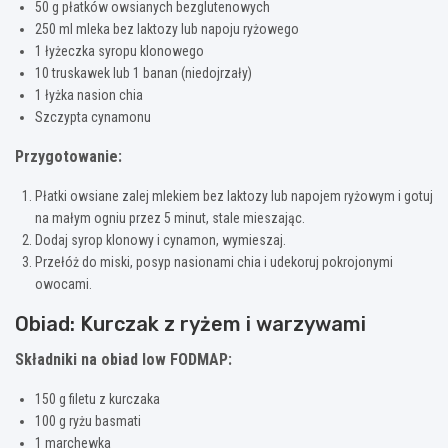
50 g płatków owsianych bezglutenowych
250 ml mleka bez laktozy lub napoju ryżowego
1 łyżeczka syropu klonowego
10 truskawek lub 1 banan (niedojrzały)
1 łyżka nasion chia
Szczypta cynamonu
Przygotowanie:
Płatki owsiane zalej mlekiem bez laktozy lub napojem ryżowym i gotuj
na małym ogniu przez 5 minut, stale mieszając.
Dodaj syrop klonowy i cynamon, wymieszaj.
Przełóż do miski, posyp nasionami chia i udekoruj pokrojonymi
owocami.
Obiad: Kurczak z ryżem i warzywami
Składniki na obiad low FODMAP:
150 g filetu z kurczaka
100 g ryżu basmati
1 marchewka