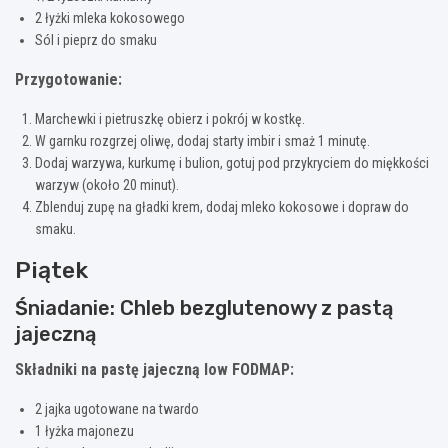
2 łyżki mleka kokosowego
Sól i pieprz do smaku
Przygotowanie:
Marchewki i pietruszkę obierz i pokrój w kostkę.
W garnku rozgrzej oliwę, dodaj starty imbir i smaż 1 minutę.
Dodaj warzywa, kurkumę i bulion, gotuj pod przykryciem do miękkości
warzyw (około 20 minut).
Zblenduj zupę na gładki krem, dodaj mleko kokosowe i dopraw do
smaku.
Piątek
Śniadanie: Chleb bezglutenowy z pastą
jajeczną
Składniki na pastę jajeczną low FODMAP:
2 jajka ugotowane na twardo
1 łyżka majonezu