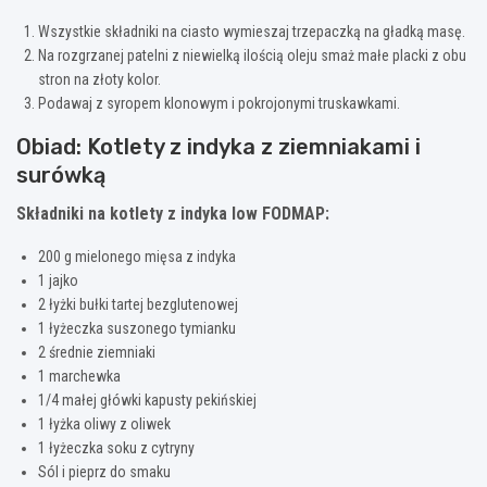
Wszystkie składniki na ciasto wymieszaj trzepaczką na gładką masę.
Na rozgrzanej patelni z niewielką ilością oleju smaż małe placki z obu
stron na złoty kolor.
Podawaj z syropem klonowym i pokrojonymi truskawkami.
Obiad: Kotlety z indyka z ziemniakami i
surówką
Składniki na kotlety z indyka low FODMAP:
200 g mielonego mięsa z indyka
1 jajko
2 łyżki bułki tartej bezglutenowej
1 łyżeczka suszonego tymianku
2 średnie ziemniaki
1 marchewka
1/4 małej główki kapusty pekińskiej
1 łyżka oliwy z oliwek
1 łyżeczka soku z cytryny
Sól i pieprz do smaku