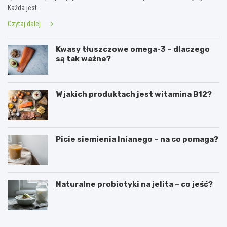
Każda jest…
Czytaj dalej
Kwasy tłuszczowe omega-3 – dlaczego
są tak ważne?
W jakich produktach jest witamina B12?
Picie siemienia lnianego – na co pomaga?
Naturalne probiotyki na jelita – co jeść?
C
N
i
a