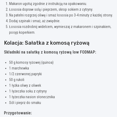
Makaron ugotuj zgodnie z instrukcją na opakowaniu.
Łososia dopraw solą i pieprzem, skrop sokiem z cytryny.
Na patelni rozgrzej oliwę i smaż łososia po 3-4 minuty z każdej strony.
Dodaj szpinak i smaż, aż zwiędnie.
Łososia rozdrobnij widelcem, wymieszaj z makaronem i szpinakiem,
posyp koperkiem.
Kolacja: Sałatka z komosą ryżową
Składniki na sałatkę z komosą ryżową low FODMAP:
50 g komosy ryżowej (quinoa)
1 marchewka
1/2 czerwonej papryki
50 g rukoli
1 łyżka oliwy z oliwek
1 łyżeczka soku z cytryny
1 łyżeczka nasion słonecznika
Sól i pieprz do smaku
Przygotowanie: