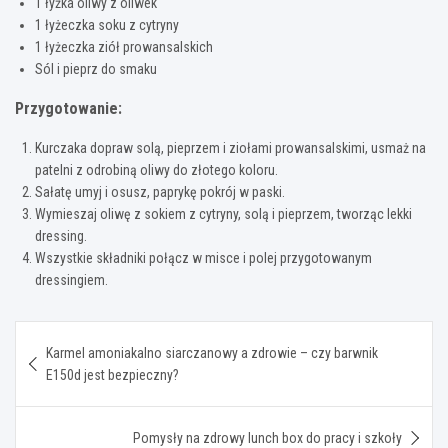
1 łyżka oliwy z oliwek
1 łyżeczka soku z cytryny
1 łyżeczka ziół prowansalskich
Sól i pieprz do smaku
Przygotowanie:
Kurczaka dopraw solą, pieprzem i ziołami prowansalskimi, usmaż na
patelni z odrobiną oliwy do złotego koloru.
Sałatę umyj i osusz, paprykę pokrój w paski.
Wymieszaj oliwę z sokiem z cytryny, solą i pieprzem, tworząc lekki
dressing.
Wszystkie składniki połącz w misce i polej przygotowanym
dressingiem.
Nawigacja
Karmel amoniakalno siarczanowy a zdrowie – czy barwnik
wpisu
E150d jest bezpieczny?
Pomysły na zdrowy lunch box do pracy i szkoły