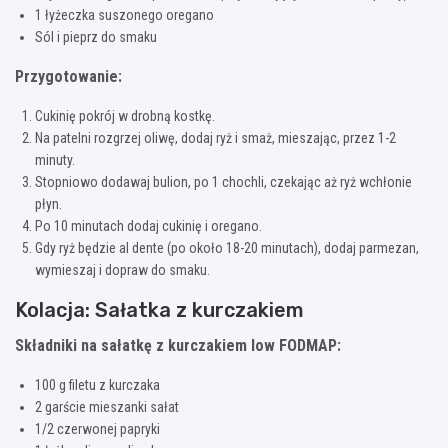
1 łyżeczka suszonego oregano
Sól i pieprz do smaku
Przygotowanie:
Cukinię pokrój w drobną kostkę.
Na patelni rozgrzej oliwę, dodaj ryż i smaż, mieszając, przez 1-2
minuty.
Stopniowo dodawaj bulion, po 1 chochli, czekając aż ryż wchłonie
płyn.
Po 10 minutach dodaj cukinię i oregano.
Gdy ryż będzie al dente (po około 18-20 minutach), dodaj parmezan,
wymieszaj i dopraw do smaku.
Kolacja: Sałatka z kurczakiem
Składniki na sałatkę z kurczakiem low FODMAP:
100 g filetu z kurczaka
2 garście mieszanki sałat
1/2 czerwonej papryki