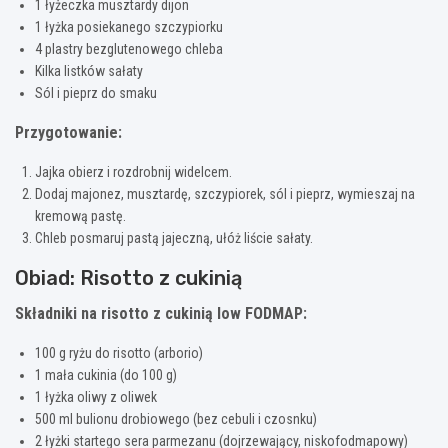
1 łyżeczka musztardy dijon
1 łyżka posiekanego szczypiorku
4 plastry bezglutenowego chleba
Kilka listków sałaty
Sól i pieprz do smaku
Przygotowanie:
Jajka obierz i rozdrobnij widelcem.
Dodaj majonez, musztardę, szczypiorek, sól i pieprz, wymieszaj na
kremową pastę.
Chleb posmaruj pastą jajeczną, ułóż liście sałaty.
Obiad: Risotto z cukinią
Składniki na risotto z cukinią low FODMAP:
100 g ryżu do risotto (arborio)
1 mała cukinia (do 100 g)
1 łyżka oliwy z oliwek
500 ml bulionu drobiowego (bez cebuli i czosnku)
2 łyżki startego sera parmezanu (dojrzewający, niskofodmapowy)