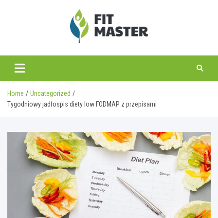
Skip
to
content
fitmaster.pl
Home
Uncategorized
Tygodniowy jadłospis diety low FODMAP z przepisami