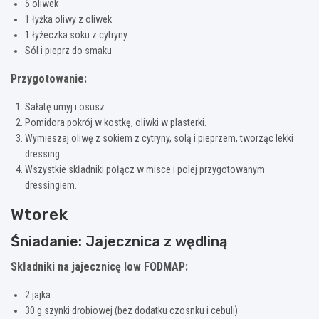
5 oliwek
1 łyżka oliwy z oliwek
1 łyżeczka soku z cytryny
Sól i pieprz do smaku
Przygotowanie:
Sałatę umyj i osusz.
Pomidora pokrój w kostkę, oliwki w plasterki.
Wymieszaj oliwę z sokiem z cytryny, solą i pieprzem, tworząc lekki
dressing.
Wszystkie składniki połącz w misce i polej przygotowanym
dressingiem.
Wtorek
Śniadanie: Jajecznica z wędliną
Składniki na jajecznicę low FODMAP:
2 jajka
30 g szynki drobiowej (bez dodatku czosnku i cebuli)