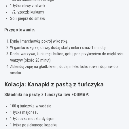
1 łyżka oliwy z oliwek
1/2 łyżeczki kurkumy
Sól i pieprz do smaku
Przygotowanie:
Dynię i marchewkę pokrój w kostkę.
W garnku rozgrzej oliwę, dodaj starty imbir i smaż 1 minutę.
Dodaj warzywa, kurkumę i bulion, gotuj pod przykryciem do miękkości
warzyw (około 20 minut).
Zblenduj zupę na gładki krem, dodaj mleko kokosowe i dopraw do
smaku.
Kolacja: Kanapki z pastą z tuńczyka
Składniki na pastę z tuńczyka low FODMAP:
100 g tuńczyka w wodzie
1 łyżka majonezu
1 łyżeczka musztardy dijon
1 łyżka posiekanego koperku