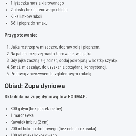
1 łyżeczka masła klarowanego
2 plastry bezglutenowego chleba
Kilka listków rukoli
Sól i pieprz do smaku
Przygotowanie:
Jajka roztrzep w miseczce, dopraw solą i pieprzem.
Na patelni rozgrzej masło klarowane, wlej jajka.
Gdy jajka zaczną się ścinać, dodaj pokrojoną w kostkę szynkę.
Smaż, mieszając, do uzyskania pożądanej konsystencji.
Podawaj z pieczywem bezglutenowym i rukolą.
Obiad: Zupa dyniowa
Składniki na zupę dyniową low FODMAP:
300 g dyni (bez pestek i skóry)
1 marchewka
Kawałek imbiru (2 cm)
700 ml bulionu drobiowego (bez cebuli i czosnku)
100 ml mleka kokosowego