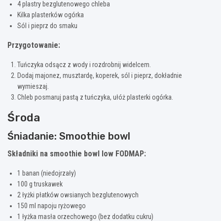
4 plastry bezglutenowego chleba
Kilka plasterków ogórka
Sól i pieprz do smaku
Przygotowanie:
Tuńczyka odsącz z wody i rozdrobnij widelcem.
Dodaj majonez, musztardę, koperek, sól i pieprz, dokładnie
wymieszaj.
Chleb posmaruj pastą z tuńczyka, ułóż plasterki ogórka.
Środa
Śniadanie: Smoothie bowl
Składniki na smoothie bowl low FODMAP:
1 banan (niedojrzały)
100 g truskawek
2 łyżki płatków owsianych bezglutenowych
150 ml napoju ryżowego
1 łyżka masła orzechowego (bez dodatku cukru)