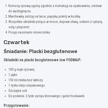
Komosę ryżową ugotuj zgodnie z instrukcją na opakowaniu, odstaw
do wystygnięcia.
Marchewkę zetrzyj na tarce, paprykę pokrój w kostkę.
Wszystkie składniki połącz w misce, dopraw oliwą, sokiem z cytryny,
solą i pieprzem.
Posyp nasionami słonecznika.
Czwartek
Śniadanie: Placki bezglutenowe
Składniki na placki bezglutenowe low FODMAP:
100 g mąki ryżowej
1 jajko
150 ml mleka bez laktozy
1 łyżka oleju rzepakowego
Szczypta soli
Do podania: 2 łyżki syropu klonowego i garść truskawek
Przygotowanie: