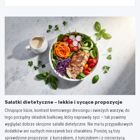
Sałatki dietetyczne – lekkie i sycące propozycje
Chrupiące liście, kontrast kremowego dressingu i świeżych warzyw, do
tego porządny składnik białkowy, który naprawdę syci — tak powinny
wyglądać dobrze skrojone sałatki dietetyczne. Nie ma tu przypadkowych
dodatków ani suchych mieszanek bez charakteru. Poniżej są trzy
sprawdzone propozycje: z kurczakiem, z tuńczykiem i z ciecierzycą.