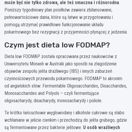
może być nie tylko zdrowa, ale też smaczna i różnorodna
.
Poniższy tygodniowy plan posiłków zawiera zbilansowane,
pełnowartościowe dania, które są łatwe w przygotowaniu i
pomogą utrzymać prawidłowe funkcjonowanie układu
pokarmowego bez rezygnacji z przyjemności płynącej z jedzenia.
Czym jest dieta low FODMAP?
Dieta low FODMAP została opracowana przez naukowców z
Uniwersytetu Monash w Australii jako sposób na złagodzenie
objawów zespołu jelita drażliwego (IBS) i innych zaburzeń
czynnościowych przewodu pokarmowego. FODMAP to akronim
od angielskich słów: Fermentable Oligosaccharides, Disaccharides,
Monosaccharides and Polyols – czyli fermentujące
oligosacharydy, disacharydy, monosacharydy i poliole.
Te krótko łańcuchowe węglowodany i alkohole cukrowe są słabo
wchłaniane w jelicie cienkim i przechodzą do jelita grubego, gdzie
są fermentowane przez bakterie jelitowe.
U osób wrażliwych