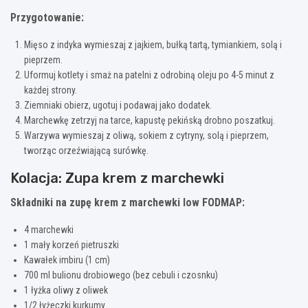
Przygotowanie:
Mięso z indyka wymieszaj z jajkiem, bułką tartą, tymiankiem, solą i
pieprzem.
Uformuj kotlety i smaż na patelni z odrobiną oleju po 4-5 minut z
każdej strony.
Ziemniaki obierz, ugotuj i podawaj jako dodatek.
Marchewkę zetrzyj na tarce, kapustę pekińską drobno poszatkuj.
Warzywa wymieszaj z oliwą, sokiem z cytryny, solą i pieprzem,
tworząc orzeźwiającą surówkę.
Kolacja: Zupa krem z marchewki
Składniki na zupę krem z marchewki low FODMAP:
4 marchewki
1 mały korzeń pietruszki
Kawałek imbiru (1 cm)
700 ml bulionu drobiowego (bez cebuli i czosnku)
1 łyżka oliwy z oliwek
1/2 łyżeczki kurkumy