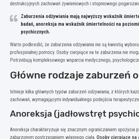
destrukcyjnych zachowań żywieniowych i stopniowego pogarszani
Zaburzenia odżywiania mają najwyższy wskaźnik śmiert
badań, anoreksja ma wskaźnik śmiertelności na poziomi
psychicznych.
Warto podkreślić, że zaburzenia odżywiania nie są kwestią wybor
profesjonalnej pomocy. Osoby cierpiące na te zaburzenia nie mogą
Potrzebują kompleksowego wsparcia medycznego, psychologiczn
Główne rodzaje zaburzeń 
Istnieje kilka głównych typów zaburzeń odżywiania, z których ka
zachowań, wymagającymi indywidualnego podejścia terapeutyczn
Anoreksja (jadłowstręt psychi
Anoreksja charakteryzuje się znacznym ograniczaniem spożycia 
zaburzonym postrzeganiem własnego ciała.
Osoby cierpiące na 