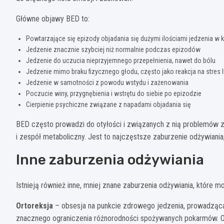
Główne objawy BED to:
Powtarzające się epizody objadania się dużymi ilościami jedzenia w 
Jedzenie znacznie szybciej niż normalnie podczas epizodów
Jedzenie do uczucia nieprzyjemnego przepełnienia, nawet do bólu
Jedzenie mimo braku fizycznego głodu, często jako reakcja na stres
Jedzenie w samotności z powodu wstydu i zażenowania
Poczucie winy, przygnębienia i wstrętu do siebie po epizodzie
Cierpienie psychiczne związane z napadami objadania się
BED często prowadzi do otyłości i związanych z nią problemów zd
i zespół metaboliczny. Jest to najczęstsze zaburzenie odżywiani
Inne zaburzenia odżywiania
Istnieją również inne, mniej znane zaburzenia odżywiania, które 
Ortoreksja
– obsesja na punkcie zdrowego jedzenia, prowadząca 
znacznego ograniczenia różnorodności spożywanych pokarmów. Oso