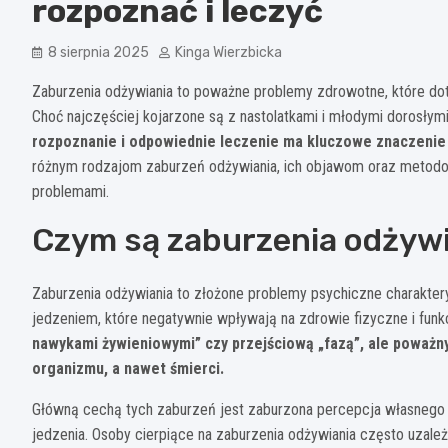
rozpoznać i leczyć
8 sierpnia 2025
Kinga Wierzbicka
Zaburzenia odżywiania to poważne problemy zdrowotne, które doty
Choć najczęściej kojarzone są z nastolatkami i młodymi dorosły
rozpoznanie i odpowiednie leczenie ma kluczowe znaczenie d
różnym rodzajom zaburzeń odżywiania, ich objawom oraz metod
problemami.
Czym są zaburzenia odżyw
Zaburzenia odżywiania to złożone problemy psychiczne charakte
jedzeniem, które negatywnie wpływają na zdrowie fizyczne i fu
nawykami żywieniowymi” czy przejściową „fazą”, ale poważn
organizmu, a nawet śmierci.
Główną cechą tych zaburzeń jest zaburzona percepcja własnego ci
jedzenia. Osoby cierpiące na zaburzenia odżywiania często uzale