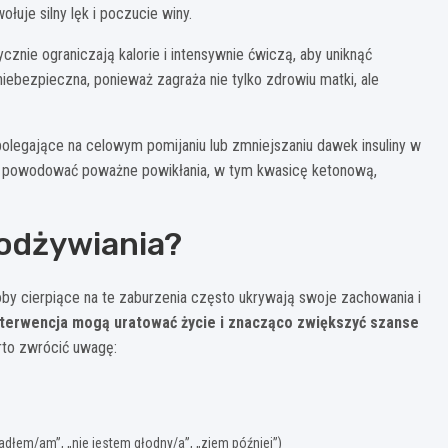
uje silny lęk i poczucie winy.
cznie ograniczają kalorie i intensywnie ćwiczą, aby uniknąć
iebezpieczna, ponieważ zagraża nie tylko zdrowiu matki, ale
olegające na celowym pomijaniu lub zmniejszaniu dawek insuliny w
oże powodować poważne powikłania, w tym kwasicę ketonową,
odżywiania?
y cierpiące na te zaburzenia często ukrywają swoje zachowania i
nterwencja mogą uratować życie i znacząco zwiększyć szanse
rto zwrócić uwagę:
dłem/am”, „nie jestem głodny/a”, „zjem później”)