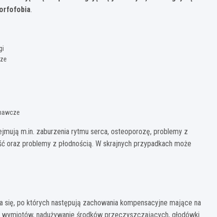
orfofobia
.
gi
dze
znawcze
mują m.in. zaburzenia rytmu serca, osteoporozę, problemy z
ć oraz problemy z płodnością. W skrajnych przypadkach może
ia się, po których następują zachowania kompensacyjne mające na
nie wymiotów, nadużywanie środków przeczyszczających, głodówki