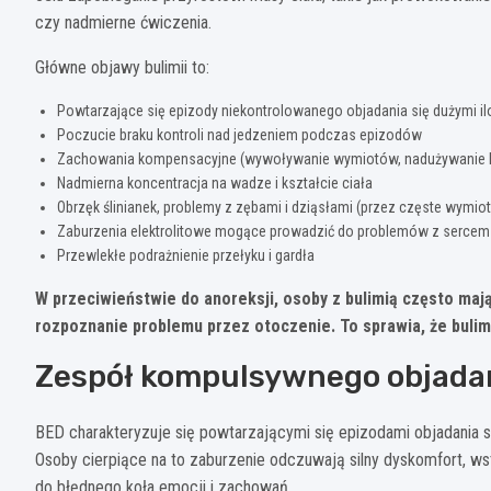
czy nadmierne ćwiczenia.
Główne objawy bulimii to:
Powtarzające się epizody niekontrolowanego objadania się dużymi il
Poczucie braku kontroli nad jedzeniem podczas epizodów
Zachowania kompensacyjne (wywoływanie wymiotów, nadużywanie 
Nadmierna koncentracja na wadze i kształcie ciała
Obrzęk ślinianek, problemy z zębami i dziąsłami (przez częste wymiot
Zaburzenia elektrolitowe mogące prowadzić do problemów z sercem i
Przewlekłe podrażnienie przełyku i gardła
W przeciwieństwie do anoreksji, osoby z bulimią często maj
rozpoznanie problemu przez otoczenie. To sprawia, że bulimi
Zespół kompulsywnego objadan
BED charakteryzuje się powtarzającymi się epizodami objadania s
Osoby cierpiące na to zaburzenie odczuwają silny dyskomfort, ws
do błędnego koła emocji i zachowań.