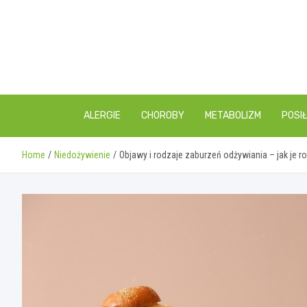
Skip
to
content
ALERGIE
CHOROBY
METABOLIZM
POSIŁ
Home
Niedożywienie
Objawy i rodzaje zaburzeń odżywiania – jak je r