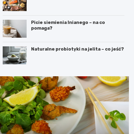
Picie siemienia lnianego – na co
pomaga?
Naturalne probiotyki na jelita – co jeść?