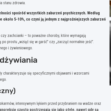
a stanu zdrowia.
elności spośród wszystkich zaburzeń psychicznych. Według
e około 5-10%, co czyni ją jednym z najgroźniejszych zaburzeń
u czy zachcianki – to poważne choroby, które wymagają
 po prostu „wziąć się w garść” czy „zacząć normalnie jeść”.
ego i żywieniowego.
odżywiania
żdy charakteryzuje się specyficznymi objawami i wzorcami
ego.
czny)
pokarmów, intensywnym lękiem przed przybraniem na wadze oraz
anoreksję często postrzegają się jako otyłe, nawet gdy są