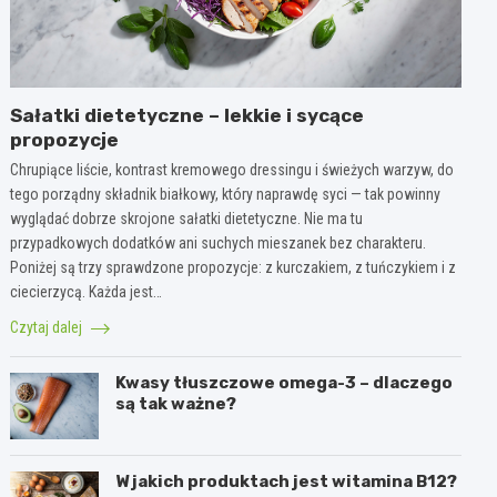
Sałatki dietetyczne – lekkie i sycące
propozycje
Chrupiące liście, kontrast kremowego dressingu i świeżych warzyw, do
tego porządny składnik białkowy, który naprawdę syci — tak powinny
wyglądać dobrze skrojone sałatki dietetyczne. Nie ma tu
przypadkowych dodatków ani suchych mieszanek bez charakteru.
Poniżej są trzy sprawdzone propozycje: z kurczakiem, z tuńczykiem i z
ciecierzycą. Każda jest…
Czytaj dalej
Kwasy tłuszczowe omega-3 – dlaczego
są tak ważne?
W jakich produktach jest witamina B12?