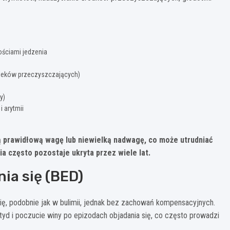
ościami jedzenia
leków przeczyszczających)
y)
 arytmii
ą prawidłową wagę lub niewielką nadwagę, co może utrudniać
a często pozostaje ukryta przez wiele lat.
ia się (BED)
ię, podobnie jak w bulimii, jednak bez zachowań kompensacyjnych.
tyd i poczucie winy po epizodach objadania się, co często prowadzi