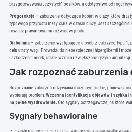
przygotowywaniu „czystych” posiłków, a odstępstwo od reguł wywoł
Pregoreksja
– zaburzenie dotyczące kobiet w ciąży, które drasty
typowego przyrostu masy ciała w czasie ciąży. Jest szczególnie n
również prawidłowemu rozwojowi płodu.
Diabulimia
– zaburzenie występujące u osób z cukrzycą typu 1, p
celu utraty wagi. Prowadzi do niebezpiecznej hiperglikemii i m
uszkodzenie nerek, utratę wzroku i zwiększone ryzyko amputacji.
Jak rozpoznać zaburzenia 
Rozpoznanie zaburzeń odżywiania może być trudne, ponieważ osob
wypierają problem.
Wczesna identyfikacja objawów i szybka i
na pełne wyzdrowienie.
Oto sygnały ostrzegawcze, na które wa
Sygnały behawioralne
Częste odmawianie jedzenia lub wymówki dotyczące posiłków („już ja