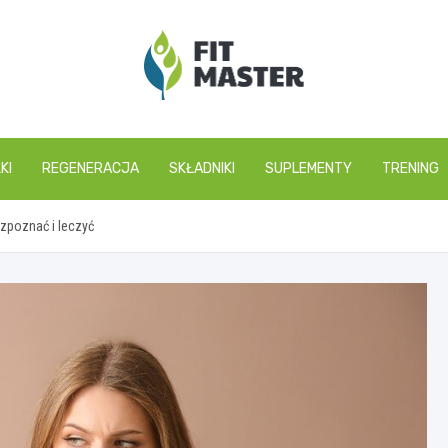
fitmaster.pl
KI
REGENERACJA
SKŁADNIKI
SUPLEMENTY
TRENING
ozpoznać i leczyć