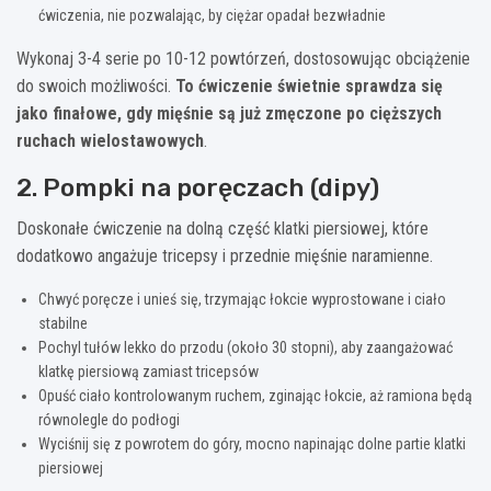
ćwiczenia, nie pozwalając, by ciężar opadał bezwładnie
Wykonaj 3-4 serie po 10-12 powtórzeń, dostosowując obciążenie
do swoich możliwości.
To ćwiczenie świetnie sprawdza się
jako finałowe, gdy mięśnie są już zmęczone po cięższych
ruchach wielostawowych
.
2. Pompki na poręczach (dipy)
Doskonałe ćwiczenie na dolną część klatki piersiowej, które
dodatkowo angażuje tricepsy i przednie mięśnie naramienne.
Chwyć poręcze i unieś się, trzymając łokcie wyprostowane i ciało
stabilne
Pochyl tułów lekko do przodu (około 30 stopni), aby zaangażować
klatkę piersiową zamiast tricepsów
Opuść ciało kontrolowanym ruchem, zginając łokcie, aż ramiona będą
równolegle do podłogi
Wyciśnij się z powrotem do góry, mocno napinając dolne partie klatki
piersiowej