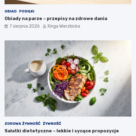
u
ó
p
w
OBIAD
POSIŁKI
ł
c
Obiady na parze – przepisy na zdrowe dania
e
i
j
ę
7 sierpnia 2026
Kinga Wierzbicka
s
ż
y
a
l
r
w
ó
e
w
t
:
k
j
i
a
s
k
t
j
a
e
j
r
e
o
s
z
i
p
ę
o
z
z
ZDROWA ŻYWNOŚĆ
ŻYWNOŚĆ
a
n
Sałatki dietetyczne – lekkie i sycące propozycje
g
a