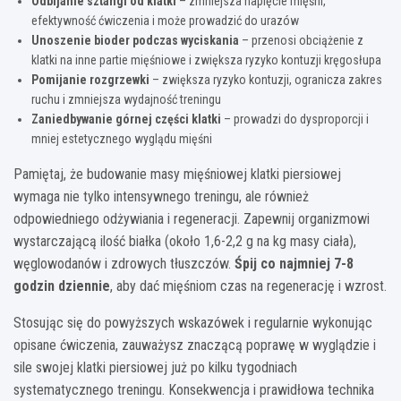
Odbijanie sztangi od klatki
– zmniejsza napięcie mięśni,
efektywność ćwiczenia i może prowadzić do urazów
Unoszenie bioder podczas wyciskania
– przenosi obciążenie z
klatki na inne partie mięśniowe i zwiększa ryzyko kontuzji kręgosłupa
Pomijanie rozgrzewki
– zwiększa ryzyko kontuzji, ogranicza zakres
ruchu i zmniejsza wydajność treningu
Zaniedbywanie górnej części klatki
– prowadzi do dysproporcji i
mniej estetycznego wyglądu mięśni
Pamiętaj, że budowanie masy mięśniowej klatki piersiowej
wymaga nie tylko intensywnego treningu, ale również
odpowiedniego odżywiania i regeneracji. Zapewnij organizmowi
wystarczającą ilość białka (około 1,6-2,2 g na kg masy ciała),
węglowodanów i zdrowych tłuszczów.
Śpij co najmniej 7-8
godzin dziennie
, aby dać mięśniom czas na regenerację i wzrost.
Stosując się do powyższych wskazówek i regularnie wykonując
opisane ćwiczenia, zauważysz znaczącą poprawę w wyglądzie i
sile swojej klatki piersiowej już po kilku tygodniach
systematycznego treningu. Konsekwencja i prawidłowa technika