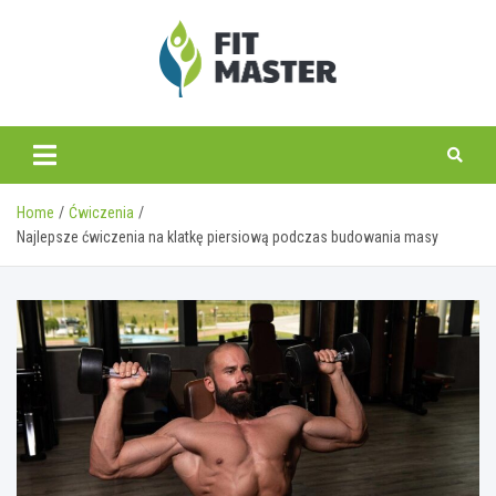
Skip
to
content
fitmaster.pl
Home
Ćwiczenia
Najlepsze ćwiczenia na klatkę piersiową podczas budowania masy