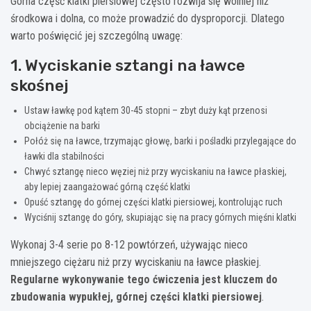
Górna część klatki piersiowej często rozwija się wolniej niż
środkowa i dolna, co może prowadzić do dysproporcji. Dlatego
warto poświęcić jej szczególną uwagę:
1. Wyciskanie sztangi na ławce
skośnej
Ustaw ławkę pod kątem 30-45 stopni – zbyt duży kąt przenosi
obciążenie na barki
Połóż się na ławce, trzymając głowę, barki i pośladki przylegające do
ławki dla stabilności
Chwyć sztangę nieco węziej niż przy wyciskaniu na ławce płaskiej,
aby lepiej zaangażować górną część klatki
Opuść sztangę do górnej części klatki piersiowej, kontrolując ruch
Wyciśnij sztangę do góry, skupiając się na pracy górnych mięśni klatki
Wykonaj 3-4 serie po 8-12 powtórzeń, używając nieco
mniejszego ciężaru niż przy wyciskaniu na ławce płaskiej.
Regularne wykonywanie tego ćwiczenia jest kluczem do
zbudowania wypukłej, górnej części klatki piersiowej
.