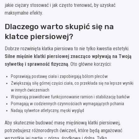
jakie ciężary stosować i jak często trenować, by uzyskać
maksymalne efekty.
Dlaczego warto skupić się na
klatce piersiowej?
Dobrze rozwinięta klatka piersiowa to nie tylko kwestia estetyki.
Silne mięśnie klatki piersiowej znacząco wpływają na Twoją
sylwetkę i sprawność fizyczną
. Oto główne korzyści:
Poprawiają postawę ciała i zapobiegają bólom pleców
Zwiększają siłę górnej części ciała, co przekłada się na lepsze wyniki
w innych ćwiczeniach
Wspierają prawidłowe funkcjonowanie ramion i stabilizację barków
Pomagają w codziennych czynnościach wymagających pchania
Nadają sylwetce atletyczny, męski wygląd
Aby skutecznie budować masę mięśniową klatki piersiowej,
potrzebujesz różnorodnych ćwiczeń, które będą angażować
wszystkie jej partie – górną, środkową i dolną. Tylko