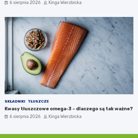
6 sierpnia 2026
Kinga Wierzbicka
r
ć
o
i
ż
z
e
a
n
p
i
o
e
b
m
i
e
g
a
ć
?
SKŁADNIKI
TŁUSZCZE
Kwasy tłuszczowe omega-3 – dlaczego są tak ważne?
6 sierpnia 2026
Kinga Wierzbicka