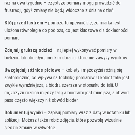
raz na dwa tygodnie – częstsze pomiary mogą prowadzić do
frustracji, gdyż zmiany nie będą widoczne z dnia na dzień.
Stój przed lustrem
– pomoże to upewnić się, że miarka jest
ułożona równolegle do podłoża, co jest kluczowe dla dokładności
pomiaru.
Zdejmij grubszą odzież
– najlepiej wykonywać pomiary w
bieliźnie lub obcisłym, cienkim ubraniu, które nie zawyży wyników.
Uwzględnij różnice płciowe
– kobiety i mężczyźni różnią się
anatomicznie, co wpływa na technikę pomiarów. U kobiet talia jest
zwykle wyraźniejsza, a biodra szersze w stosunku do talii. U
mężczyzn różnica między talią a biodrami jest mniejsza, a obwód
pasa często większy niż obwód bioder.
Dokumentuj wyniki
– zapisuj pomiary wraz z datą w notatniku lub
aplikacji. Możesz także robić zdjęcia, które pozwolą wizualnie
śledzić zmiany w sylwetce.