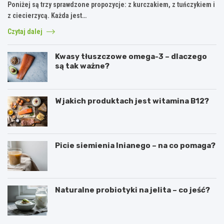
Poniżej są trzy sprawdzone propozycje: z kurczakiem, z tuńczykiem i
z ciecierzycą. Każda jest…
Czytaj dalej
Kwasy tłuszczowe omega-3 – dlaczego
są tak ważne?
W jakich produktach jest witamina B12?
Picie siemienia lnianego – na co pomaga?
Naturalne probiotyki na jelita – co jeść?
C
N
i
a