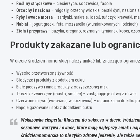
Rośliny strączkowe
– ciecierzyca, soczewica, fasola
Orzechy i nasiona
– migdały, orzechy włoskie, pestki dyni, nasiona 
Ryby i owoce morza
– sardynki, makrele, łosoś, tuńczyk, krewetki, ma
Nabiał
– jogurt grecki, feta, mozzarella (w umiarkowanych ilościach)
Zioła i przyprawy
– bazylia, oregano, rozmaryn, tymianek, koper, czos
Produkty zakazane lub ograni
W diecie śródziemnomorskiej należy unikać lub znacząco ogranicz
Wysoko przetworzoną żywność
Słodycze i produkty z dodatkiem cukru
Białe pieczywo i inne produkty z oczyszczonej mąki
Tłuszcze zwierzęce (masło, smalec) – zastępując je oliwą z oliwek
Czerwone mięso (wołowina, wieprzowina) – ograniczając do kilku por
Napoje gazowane i soki z dodatkiem cukru
Wskazówka eksperta: Kluczem do sukcesu w diecie śródziem
sezonowe warzywa i owoce, które mają najlepszy smak i najw
śródziemnomorska to nie tylko zdrowe jedzenie, ale także ce