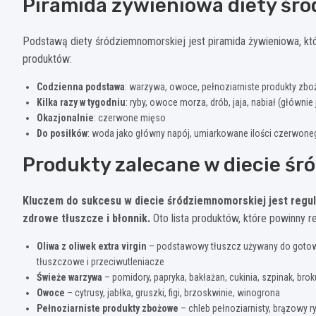
Piramida żywieniowa diety śr
Podstawą diety śródziemnomorskiej jest piramida żywieniowa, kt
produktów:
Codzienna podstawa
: warzywa, owoce, pełnoziarniste produkty zboż
Kilka razy w tygodniu
: ryby, owoce morza, drób, jaja, nabiał (głównie 
Okazjonalnie
: czerwone mięso
Do posiłków
: woda jako główny napój, umiarkowane ilości czerwoneg
Produkty zalecane w diecie ś
Kluczem do sukcesu w diecie śródziemnomorskiej jest regu
zdrowe tłuszcze i błonnik.
Oto lista produktów, które powinny re
Oliwa z oliwek extra virgin
– podstawowy tłuszcz używany do gotowa
tłuszczowe i przeciwutleniacze
Świeże warzywa
– pomidory, papryka, bakłażan, cukinia, szpinak, brok
Owoce
– cytrusy, jabłka, gruszki, figi, brzoskwinie, winogrona
Pełnoziarniste produkty zbożowe
– chleb pełnoziarnisty, brązowy r