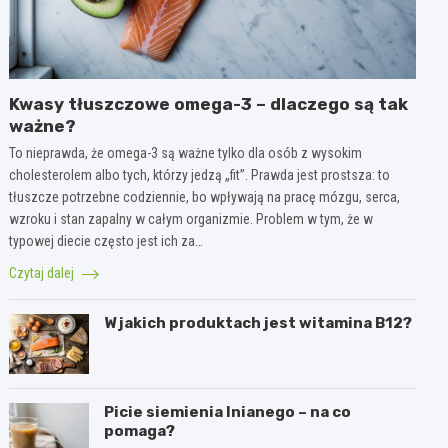
Kwasy tłuszczowe omega-3 – dlaczego są tak
ważne?
To nieprawda, że omega-3 są ważne tylko dla osób z wysokim
cholesterolem albo tych, którzy jedzą „fit”. Prawda jest prostsza: to
tłuszcze potrzebne codziennie, bo wpływają na pracę mózgu, serca,
wzroku i stan zapalny w całym organizmie. Problem w tym, że w
typowej diecie często jest ich za…
Czytaj dalej
W jakich produktach jest witamina B12?
Picie siemienia lnianego – na co
pomaga?