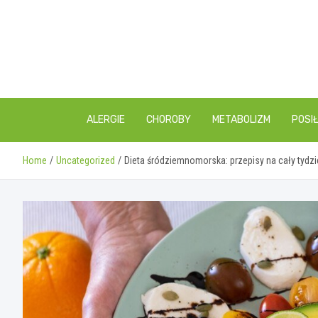
Skip
to
content
ALERGIE
CHOROBY
METABOLIZM
POSIŁ
Home
Uncategorized
Dieta śródziemnomorska: przepisy na cały tydzi