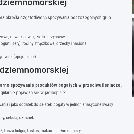
ódziemnomorskiej
óra określa częstotliwość spożywania poszczególnych grup
owe, oliwa z oliwek, zioła i przyprawy
jogurt i sery), rośliny strączkowe, orzechy i nasiona
o wina (opcjonalnie)
ródziemnomorskiej
larne spożywanie produktów bogatych w przeciwutleniacze,
gularnie pojawiać się w jadłospisie:
nia i jako dodatek do sałatek, bogaty w jednonienasycone kwasy
uły, cebula, czosnek
yż, kasza bulgur, kuskus, makaron pełnoziarnisty