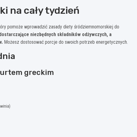
i na cały tydzień
 który pomoże wprowadzić zasady diety śródziemnomorskiej do
 dostarczające niezbędnych składników odżywczych, a
w.
Możesz dostosować porcje do swoich potrzeb energetycznych.
dnia
gurtem greckim
winia)