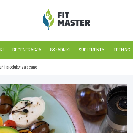
fitmaster.pl
KI
REGENERACJA
SKŁADNIKI
SUPLEMENTY
TRENING
eń i produkty zalecane