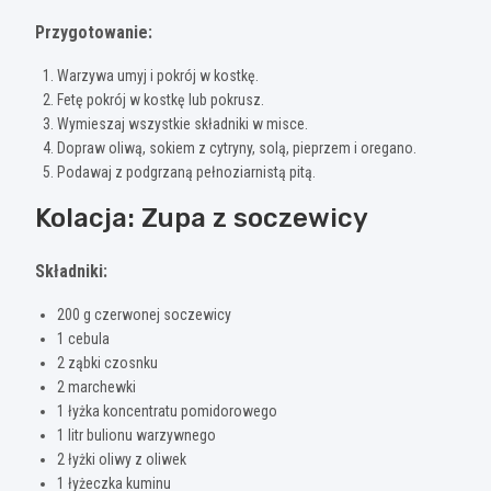
Przygotowanie:
Warzywa umyj i pokrój w kostkę.
Fetę pokrój w kostkę lub pokrusz.
Wymieszaj wszystkie składniki w misce.
Dopraw oliwą, sokiem z cytryny, solą, pieprzem i oregano.
Podawaj z podgrzaną pełnoziarnistą pitą.
Kolacja: Zupa z soczewicy
Składniki:
200 g czerwonej soczewicy
1 cebula
2 ząbki czosnku
2 marchewki
1 łyżka koncentratu pomidorowego
1 litr bulionu warzywnego
2 łyżki oliwy z oliwek
1 łyżeczka kuminu