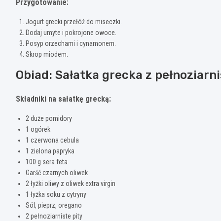
Przygotowanie:
Jogurt grecki przełóż do miseczki.
Dodaj umyte i pokrojone owoce.
Posyp orzechami i cynamonem.
Skrop miodem.
Obiad: Sałatka grecka z pełnoziarni
Składniki na sałatkę grecką:
2 duże pomidory
1 ogórek
1 czerwona cebula
1 zielona papryka
100 g sera feta
Garść czarnych oliwek
2 łyżki oliwy z oliwek extra virgin
1 łyżka soku z cytryny
Sól, pieprz, oregano
2 pełnoziarniste pity