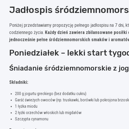
Jadłospis śródziemnomorsk
Poniżej przedstawiamy propozycję pełnego jadłospisu na 7 dni,
codziennego życia.
Każdy dzień zawiera zbilansowane posiłki
jednocześnie pełne śródziemnomorskich smaków i aromató
Poniedziałek – lekki start tygo
Śniadanie śródziemnomorskie z jo
Składniki:
200 g jogurtu greckiego (bez dodatku cukru)
Garść świeżych owoców (np. truskawki, borówki lub pokrojona brzosk
1 łyżka miodu
2 łyżki orzechów włoskich lub migdałów
Szczypta cynamonu