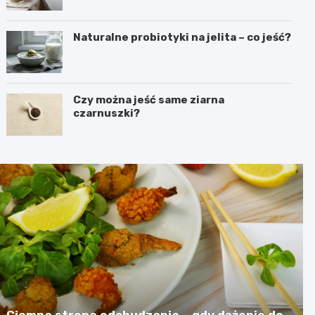
Naturalne probiotyki na jelita – co jeść?
Czy można jeść same ziarna
czarnuszki?
Ciemna strona odchudzania – gdy dążenie do