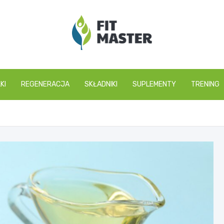
fitmaster.pl
KI
REGENERACJA
SKŁADNIKI
SUPLEMENTY
TRENING