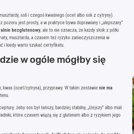
musztardy, soli i czegoś kwaśnego (ocet albo sok z cytryny).
z pozoru jest prosty, a w praktyce bywa doprawiany i „ulepszany”
ralnie bezglutenowy
, ale to nie oznacza, że każdy słoik z półki
omaty, musztarda, a czasem też ryzyko zanieczyszczenia w
ć i kiedy warto szukać certyfikatu.
gdzie w ogóle mógłby się
or, kwas (ocet/cytryna), przyprawy. W takim zestawie
nie ma
tenu.
turę: żeby sos był tańszy, bardziej stabilny, „lżejszy” albo miał
ładniki, które czasem wiążą się z glutenem albo z ryzykiem jego