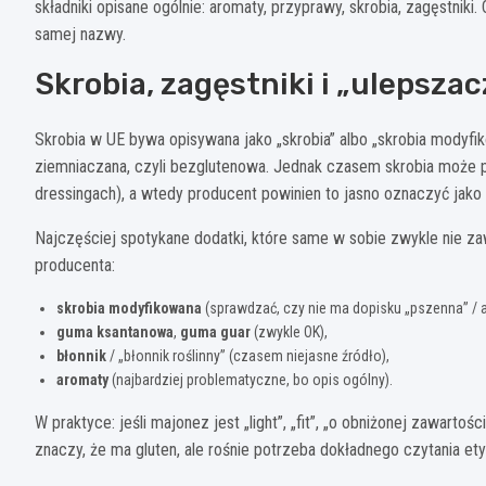
składniki opisane ogólnie: aromaty, przyprawy, skrobia, zagęstniki
samej nazwy.
Skrobia, zagęstniki i „ulepszac
Skrobia w UE bywa opisywana jako „skrobia” albo „skrobia modyfik
ziemniaczana, czyli bezglutenowa. Jednak czasem skrobia może p
dressingach), a wtedy producent powinien to jasno oznaczyć jako 
Najczęściej spotykane dodatki, które same w sobie zwykle nie zaw
producenta:
skrobia modyfikowana
(sprawdzać, czy nie ma dopisku „pszenna” / 
guma ksantanowa
,
guma guar
(zwykle OK),
błonnik
/ „błonnik roślinny” (czasem niejasne źródło),
aromaty
(najbardziej problematyczne, bo opis ogólny).
W praktyce: jeśli majonez jest „light”, „fit”, „o obniżonej zawartośc
znaczy, że ma gluten, ale rośnie potrzeba dokładnego czytania ety