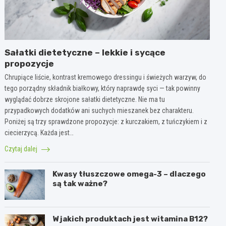
Sałatki dietetyczne – lekkie i sycące
propozycje
Chrupiące liście, kontrast kremowego dressingu i świeżych warzyw, do
tego porządny składnik białkowy, który naprawdę syci — tak powinny
wyglądać dobrze skrojone sałatki dietetyczne. Nie ma tu
przypadkowych dodatków ani suchych mieszanek bez charakteru.
Poniżej są trzy sprawdzone propozycje: z kurczakiem, z tuńczykiem i z
ciecierzycą. Każda jest…
Czytaj dalej
Kwasy tłuszczowe omega-3 – dlaczego
są tak ważne?
W jakich produktach jest witamina B12?