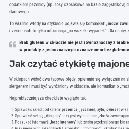
dodatkiem pszenicy (np. sosy czosnkowe na bazie zagęstników, d
śladowego.
To właśnie wtedy na etykiecie pojawia się komunikat: „
może zawi
części osób to tylko informacja „na wszelki wypadek”. Dla osoby z
Brak glutenu w składzie nie jest równoznaczny z braki
w produkty z jednoznacznym oznaczeniem bezglutenowy
Jak czytać etykietę majon
W sklepach widać dwa typowe błędy: opieranie się wyłącznie na sk
alergenem i musi być wyróżniony w składzie, ale komunikat o „m
Najpraktyczniejsza checklista wygląda tak:
Sprawdzić skład pod kątem:
pszenica, jęczmień, żyto, owies
(owies t
Sprawdzić sekcję „Alergeny”: czy jest wymienione „zboża zawierające
Poszukać informacji „
bezglutenowy
” lub znaku przekreślonego kłosa
Przy niejasnych składnikach („aromaty”, „przyprawy”, „skrobia” bez źród