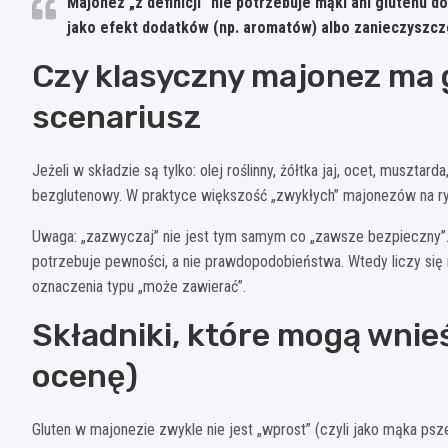
Majonez „z definicji” nie potrzebuje mąki ani glutenu d
jako efekt dodatków (np. aromatów) albo zanieczyszcze
Czy klasyczny majonez ma 
scenariusz
Jeżeli w składzie są tylko: olej roślinny, żółtka jaj, ocet, musztard
bezglutenowy. W praktyce większość „zwykłych” majonezów na ry
Uwaga: „zazwyczaj” nie jest tym samym co „zawsze bezpieczny”. O
potrzebuje pewności, a nie prawdopodobieństwa. Wtedy liczy się nie
oznaczenia typu „może zawierać”.
Składniki, które mogą wnie
ocenę)
Gluten w majonezie zwykle nie jest „wprost” (czyli jako mąka ps