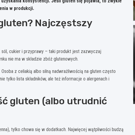
o uzyskania konsystencji.
Jeśli gluten się pojawia, to zwykle
nia w produkcji.
gluten? Najczęstszy
a, sól, cukier i przyprawy – taki produkt jest zazwyczaj
nku nie ma w składzie zbóż glutenowych.
soba z celiakią albo silną nadwrażliwością na gluten często
 tylko lista składników, ale też informacje o alergenach i
ść gluten (albo utrudnić
zenna), tylko chowa się w dodatkach. Najwięcej wątpliwości budzą