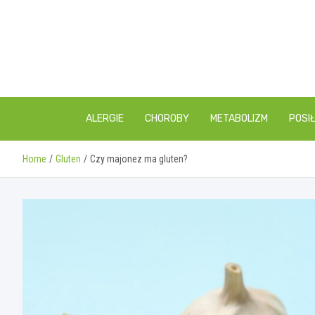
Skip
to
content
ALERGIE
CHOROBY
METABOLIZM
POSIŁ
Home
Gluten
Czy majonez ma gluten?