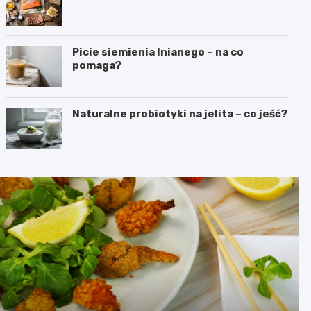
Picie siemienia lnianego – na co
pomaga?
Naturalne probiotyki na jelita – co jeść?