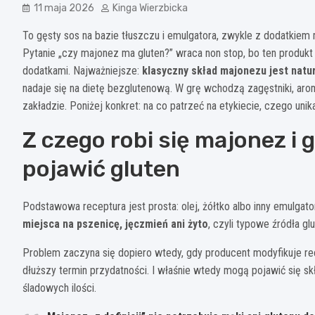
11 maja 2026
Kinga Wierzbicka
To gęsty sos na bazie tłuszczu i emulgatora, zwykle z dodatkiem 
Pytanie „czy majonez ma gluten?” wraca non stop, bo ten produkt 
dodatkami. Najważniejsze:
klasyczny skład majonezu jest natu
nadaje się na dietę bezglutenową. W grę wchodzą zagęstniki, ar
zakładzie. Poniżej konkret: na co patrzeć na etykiecie, czego unika
Z czego robi się majonez i 
pojawić gluten
Podstawowa receptura jest prosta: olej, żółtko albo inny emulgat
miejsca na pszenicę, jęczmień ani żyto
, czyli typowe źródła glu
Problem zaczyna się dopiero wtedy, gdy producent modyfikuje recep
dłuższy termin przydatności. I właśnie wtedy mogą pojawić się sk
śladowych ilości.