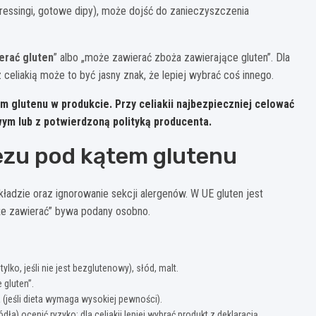
ressingi, gotowe dipy), może dojść do zanieczyszczenia
erać gluten
” albo „może zawierać zboża zawierające gluten”. Dla
 celiakią może to być jasny znak, że lepiej wybrać coś innego.
em glutenu w produkcie.
Przy celiakii najbezpieczniej celować
m lub z potwierdzoną polityką producenta.
ezu pod kątem glutenu
ładzie oraz ignorowanie sekcji alergenów. W UE gluten jest
oże zawierać” bywa podany osobno.
ylko, jeśli nie jest bezglutenowy), słód, malt.
 gluten”.
 (jeśli dieta wymaga wysokiej pewności).
ła) ocenić ryzyko: dla celiakii lepiej wybrać produkt z deklaracją