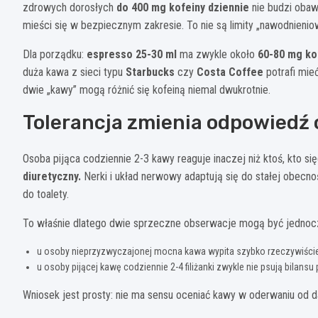
zdrowych dorosłych
do 400 mg kofeiny dziennie
nie budzi oba
mieści się w bezpiecznym zakresie. To nie są limity „nawodnieni
Dla porządku:
espresso 25-30 ml
ma zwykle około
60-80 mg ko
duża kawa z sieci typu
Starbucks
czy
Costa Coffee
potrafi mie
dwie „kawy” mogą różnić się kofeiną niemal dwukrotnie.
Tolerancja zmienia odpowiedź
Osoba pijąca codziennie 2-3 kawy reaguje inaczej niż ktoś, kto si
diuretyczny.
Nerki i układ nerwowy adaptują się do stałej obecno
do toalety.
To właśnie dlatego dwie sprzeczne obserwacje mogą być jednoc
u osoby nieprzyzwyczajonej mocna kawa wypita szybko rzeczywiście 
u osoby pijącej kawę codziennie 2-4 filiżanki zwykle nie psują bilansu
Wniosek jest prosty: nie ma sensu oceniać kawy w oderwaniu od 