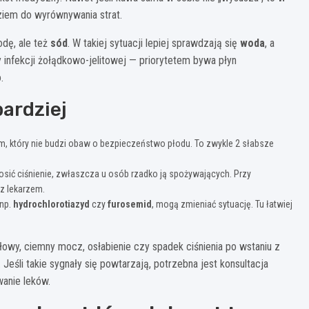
ziem do wyrównywania strat.
odę, ale też
sód
. W takiej sytuacji lepiej sprawdzają się
woda
, a
y infekcji żołądkowo-jelitowej — priorytetem bywa płyn
.
ardziej
m, który nie budzi obaw o bezpieczeństwo płodu. To zwykle 2 słabsze
ić ciśnienie, zwłaszcza u osób rzadko ją spożywających. Przy
 z lekarzem.
 np.
hydrochlorotiazyd
czy
furosemid
, mogą zmieniać sytuację. Tu łatwiej
owy, ciemny mocz, osłabienie czy spadek ciśnienia po wstaniu z
Jeśli takie sygnały się powtarzają, potrzebna jest konsultacja
anie leków.