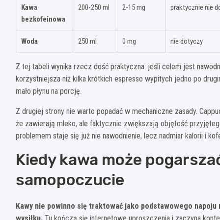
Kawa
200-250 ml
2-15 mg
praktycznie nie d
bezkofeinowa
Woda
250 ml
0 mg
nie dotyczy
Z tej tabeli wynika rzecz dość praktyczna: jeśli celem jest nawodn
korzystniejsza niż kilka krótkich espresso wypitych jedno po drugi
mało płynu na porcję.
Z drugiej strony nie warto popadać w mechaniczne zasady. Cappucc
że zawierają mleko, ale faktycznie zwiększają objętość przyjęteg
problemem staje się już nie nawodnienie, lecz nadmiar kalorii i kofe
Kiedy kawa może pogarszać
samopoczucie
Kawy nie powinno się traktować jako podstawowego napoju 
wysiłku.
Tu kończą się internetowe uproszczenia i zaczyna konte