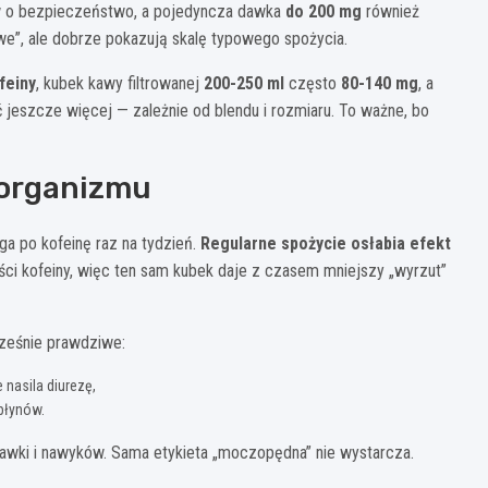
w o bezpieczeństwo, a pojedyncza dawka
do 200 mg
również
owe”, ale dobrze pokazują skalę typowego spożycia.
feiny
, kubek kawy filtrowanej
200-250 ml
często
80-140 mg
, a
ć jeszcze więcej — zależnie od blendu i rozmiaru. To ważne, bo
 organizmu
ęga po kofeinę raz na tydzień.
Regularne spożycie osłabia efekt
ści kofeiny, więc ten sam kubek daje z czasem mniejszy „wyrzut”
ześnie prawdziwe:
nasila diurezę,
 płynów.
dawki i nawyków. Sama etykieta „moczopędna” nie wystarcza.