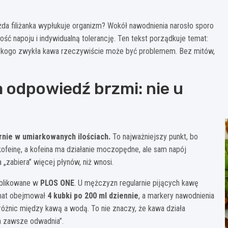
żda filiżanka wypłukuje organizm? Wokół nawodnienia narosło sporo
tość napoju i indywidualną tolerancję. Ten tekst porządkuje temat:
a kogo zwykła kawa rzeczywiście może być problemem. Bez mitów,
 odpowiedź brzmi: nie u
rnie w umiarkowanych ilościach.
To najważniejszy punkt, bo
 kofeinę, a kofeina ma działanie moczopędne, ale sam napój
 „zabiera” więcej płynów, niż wnosi.
ublikowane w
PLOS ONE
. U mężczyzn regularnie pijących kawę
hemat obejmował
4 kubki po 200 ml dziennie
, a markery nawodnienia
różnic między kawą a wodą. To nie znaczy, że kawa działa
wa zawsze odwadnia”.