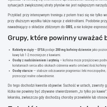
sytuacjach zwiększonej utraty płynów nie jest najlepszym narzęd
Przykład: przy intensywnym treningu z potem traci się nie tylko w
przy dłuższym wysiłku także napoje z elektrolitami. Podobnie prz
nawadniający o składzie zbliżonym do
ORS
, a nie kolejne espresso
Grupy, które powinny uważać b
Kobiety w ciąży
—
EFSA
podaje
200 mg kofeiny dziennie
jako pozio
kawy lub 1-2 mocniejsze z kawiarni.
Osoby z nadciśnieniem i arytmią
— kofeina może przejściowo podnos
kołataniach serca albo skokach ciśnienia warto omówić ilość kofeiny
Osoby starsze
— słabsze odczuwanie pragnienia i leki moczopędne,
przeoczyć realne odwodnienie.
Do tego dochodzi kwestia objawów. Suchość w ustach, zawroty gł
łóżka nie powinny być zbywane stwierdzeniem „to tylko po kawie”. 
lekarska, zwłaszcza gdy dochodzą choroby przewlekłe lub stosow