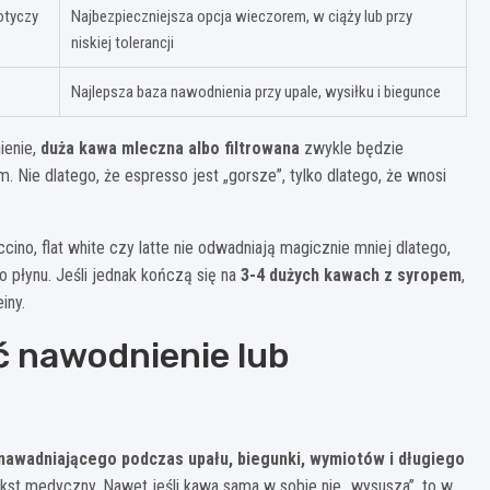
otyczy
Najbezpieczniejsza opcja wieczorem, w ciąży lub przy
niskiej tolerancji
Najlepsza baza nawodnienia przy upale, wysiłku i biegunce
ienie,
duża kawa mleczna albo filtro­wana
zwykle będzie
m. Nie dlatego, że espresso jest „gorsze”, tylko dlatego, że wnosi
ino, flat white czy latte nie odwadniają magicznie mniej dlatego,
o płynu. Jeśli jednak kończą się na
3-4 dużych kawach z syropem
,
iny.
 nawodnienie lub
nawadniającego podczas upału, biegunki, wymiotów i długiego
kst medyczny. Nawet jeśli kawa sama w sobie nie „wysusza”, to w