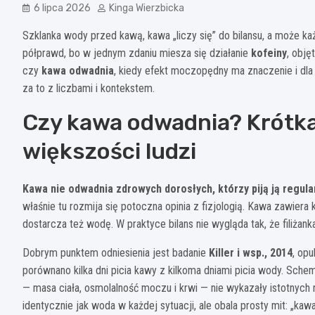
6 lipca 2026
Kinga Wierzbicka
Szklanka wody przed kawą, kawa „liczy się” do bilansu, a może ka
półprawd, bo w jednym zdaniu miesza się działanie
kofeiny
, obję
czy
kawa odwadnia
, kiedy efekt moczopędny ma znaczenie i dl
za to z liczbami i kontekstem.
Czy kawa odwadnia? Krótka
większości ludzi
Kawa nie odwadnia zdrowych dorosłych, którzy piją ją regula
właśnie tu rozmija się potoczna opinia z fizjologią. Kawa zawiera
dostarcza też wodę. W praktyce bilans nie wygląda tak, że filiżanka
Dobrym punktem odniesienia jest badanie
Killer i wsp., 2014
, op
porównano kilka dni picia kawy z kilkoma dniami picia wody. Sc
— masa ciała, osmolalność moczu i krwi — nie wykazały istotnych 
identycznie jak woda w każdej sytuacji, ale obala prosty mit: „ka