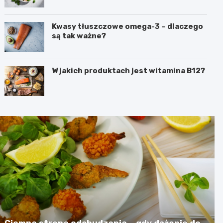
Kwasy tłuszczowe omega-3 – dlaczego
są tak ważne?
W jakich produktach jest witamina B12?
Ciemna strona odchudzania – gdy dążenie do