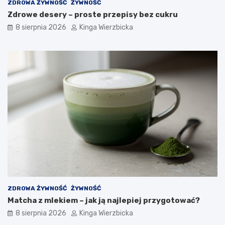
ę
o
ZDROWA ŻYWNOŚĆ
ŻYWNOŚĆ
z
z
Zdrowe desery – proste przepisy bez cukru
a
n
8 sierpnia 2026
Kinga Wierzbicka
g
a
r
ć
o
i
ż
z
e
a
n
p
i
o
e
b
m
i
e
g
a
ć
?
ZDROWA ŻYWNOŚĆ
ŻYWNOŚĆ
Matcha z mlekiem – jak ją najlepiej przygotować?
8 sierpnia 2026
Kinga Wierzbicka