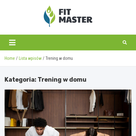
Skip
to
content
fitmaster.pl
Home
Lista wpisów
Trening w domu
Kategoria:
Trening w domu