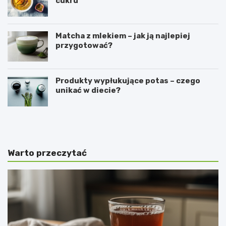
cukru
Matcha z mlekiem – jak ją najlepiej
przygotować?
Produkty wypłukujące potas – czego
unikać w diecie?
C
N
i
a
e
j
m
c
n
z
Warto przeczytać
a
ę
s
ś
t
c
r
i
o
e
n
j
a
n
o
o