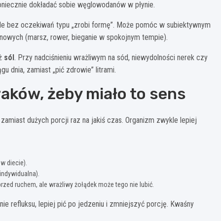
koniecznie dokładać sobie węglowodanów w płynie.
 ale bez oczekiwań typu „zrobi formę”. Może pomóc w subiektywnym
lenowych (marsz, rower, bieganie w spokojnym tempie).
eż
sól
. Przy nadciśnieniu wrażliwym na sód, niewydolności nerek czy
u dnia, zamiast „pić zdrowie” litrami.
raków, żeby miało to sens
 zamiast dużych porcji raz na jakiś czas. Organizm zwykle lepiej
 w diecie).
indywidualna).
rzed ruchem, ale wrażliwy żołądek może tego nie lubić.
nie refluksu, lepiej pić po jedzeniu i zmniejszyć porcję. Kwaśny