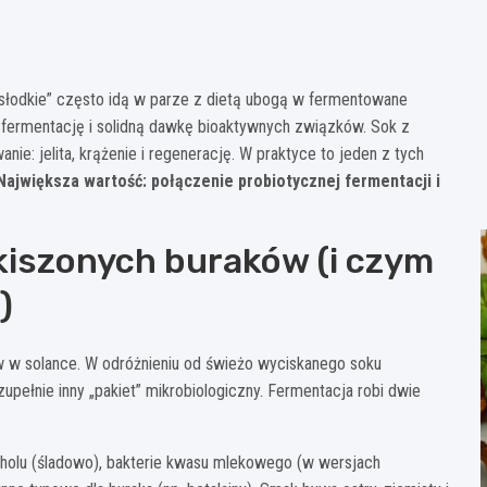
a słodkie” często idą w parze z dietą ubogą w fermentowane
 fermentację i solidną dawkę bioaktywnych związków. Sok z
ie: jelita, krążenie i regenerację. W praktyce to jeden z tych
Największa wartość: połączenie probiotycznej fermentacji i
 kiszonych buraków (i czym
)
w w solance. W odróżnieniu od świeżo wyciskanego soku
upełnie inny „pakiet” mikrobiologiczny. Fermentacja robi dwie
koholu (śladowo), bakterie kwasu mlekowego (w wersjach