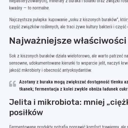
niepasteryzowanych), minerały z buraka i solanki oraz związki rośl
kwaśny — to normalne.
Najczęstsza pułapka: kupowanie „soku z kiszonych buraków”, któr
część związków roślinnych, ale traci żywe kultury bakterii i częś
Najważniejsze właściwośc
Sok z kiszonych buraków działa wielotorowo, ale warto patrzeć na 
sensowne, udokumentowane kierunki to wsparcie jelit, naczyń krw
jakość mikrobioty i obecność antyoksydantów.
Azotany
z buraka mogą zwiększać dostępność tlenku azo
tkanek; fermentacja z kolei zwykle
obniża ładunek cukr
Jelita i mikrobiota: mniej „cięż
posiłków
Fermentowane produkty potrafią poprawić komfort trawienny, ale n