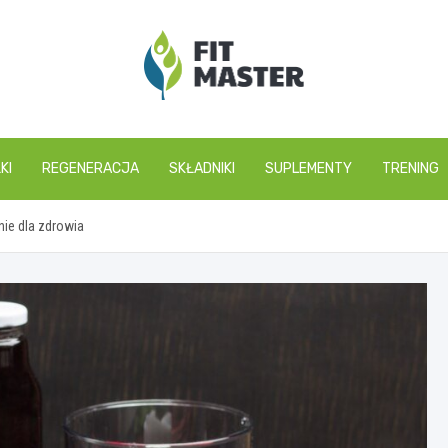
fitmaster.pl
KI
REGENERACJA
SKŁADNIKI
SUPLEMENTY
TRENING
ie dla zdrowia