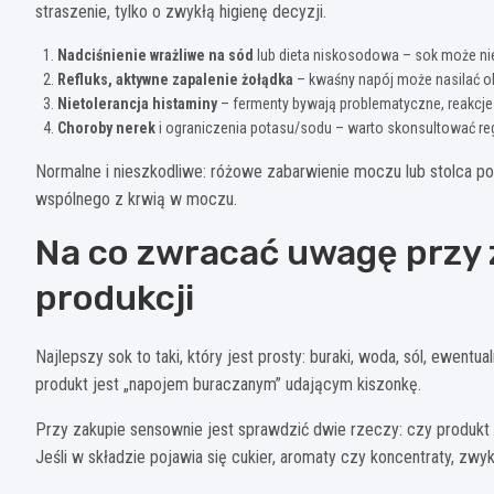
straszenie, tylko o zwykłą higienę decyzji.
Nadciśnienie wrażliwe na sód
lub dieta niskosodowa – sok może nie
Refluks, aktywne zapalenie żołądka
– kwaśny napój może nasilać o
Nietolerancja histaminy
– fermenty bywają problematyczne, reakcje 
Choroby nerek
i ograniczenia potasu/sodu – warto skonsultować reg
Normalne i nieszkodliwe: różowe zabarwienie moczu lub stolca po 
wspólnego z krwią w moczu.
Na co zwracać uwagę przy 
produkcji
Najlepszy sok to taki, który jest prosty: buraki, woda, sól, ewent
produkt jest „napojem buraczanym” udającym kiszonkę.
Przy zakupie sensownie jest sprawdzić dwie rzeczy: czy produkt
Jeśli w składzie pojawia się cukier, aromaty czy koncentraty, zwykl