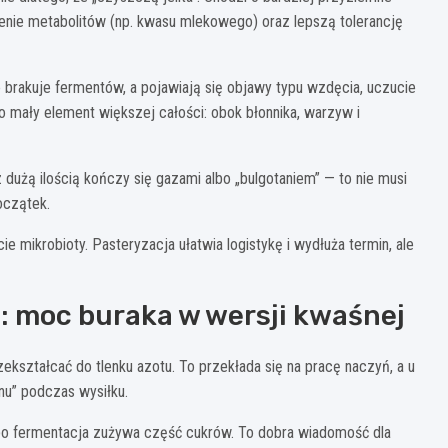
enie metabolitów (np. kwasu mlekowego) oraz lepszą tolerancję
brakuje fermentów, a pojawiają się objawy typu wzdęcia, uczucie
ako mały element większej całości: obok błonnika, warzyw i
dużą ilością kończy się gazami albo „bulgotaniem” — to nie musi
oczątek.
e mikrobioty. Pasteryzacja ułatwia logistykę i wydłuża termin, ale
ć: moc buraka w wersji kwaśnej
ekształcać do tlenku azotu. To przekłada się na pracę naczyń, a u
enu” podczas wysiłku.
y, bo fermentacja zużywa część cukrów. To dobra wiadomość dla