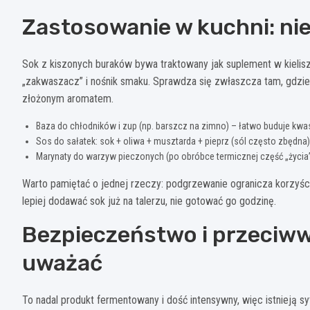
Zastosowanie w kuchni: nie
Sok z kiszonych buraków bywa traktowany jak suplement w kieliszku
„zakwaszacz” i nośnik smaku. Sprawdza się zwłaszcza tam, gdzie n
złożonym aromatem.
Baza do chłodników i zup (np. barszcz na zimno) – łatwo buduje kw
Sos do sałatek: sok + oliwa + musztarda + pieprz (sól często zbędna)
Marynaty do warzyw pieczonych (po obróbce termicznej część „życia” 
Warto pamiętać o jednej rzeczy: podgrzewanie ogranicza korzyści 
lepiej dodawać sok już na talerzu, nie gotować go godzinę.
Bezpieczeństwo i przeciwws
uważać
To nadal produkt fermentowany i dość intensywny, więc istnieją s