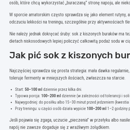
osób, które chcą wykorzystać „buraczaną” stronę napoju, ale nie
W sporcie amatorskim często sprawdza się jako element rutyny,
odczuciu lekkości na treningu, szczególnie przy aktywnościach t
Nie należy jednak dokręcać śruby: sok z kiszonych buraków ma t
dietach niskosodowych lepiej policzyć całkowitą podaż sodu w ciąg
Jak pić sok z kiszonych bu
Najczęściej sprawdza się prosta strategia: mała dawka regularnie,
toleruje fermenty w mniejszych ilościach, zwłaszcza na starcie.
Start:
50–100 ml
dziennie przez kilka dni.
Typowa porcja:
100–200 ml
dziennie (w zależności od tolerancji i soli
Najwygodniej: do posiłku albo 15–30 minut przed jedzeniem (kwestia 
Przy treningu: u części osób działa wypicie
100–200 ml
1–2 godziny p
Jeśli pojawia się zgaga, uczucie „pieczenia” w przełyku albo nasile
napój nie zawsze dogaduje się z wrażliwym żołądkiem.