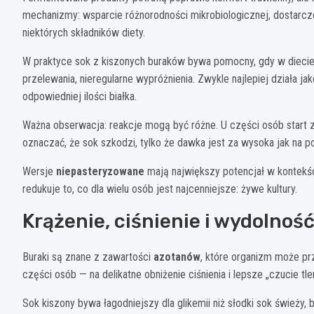
mechanizmy: wsparcie różnorodności mikrobiologicznej, dostarcz
niektórych składników diety.
W praktyce sok z kiszonych buraków bywa pomocny, gdy w diecie 
przelewania, nieregularne wypróżnienia. Zwykle najlepiej działa j
odpowiedniej ilości białka.
Ważna obserwacja: reakcje mogą być różne. U części osób start z 
oznaczać, że sok szkodzi, tylko że dawka jest za wysoka jak na p
Wersje
niepasteryzowane
mają największy potencjał w kontekści
redukuje to, co dla wielu osób jest najcenniejsze: żywe kultury.
Krążenie, ciśnienie i wydolnoś
Buraki są znane z zawartości
azotanów
, które organizm może prz
części osób — na delikatne obniżenie ciśnienia i lepsze „czucie tl
Sok kiszony bywa łagodniejszy dla glikemii niż słodki sok śwież