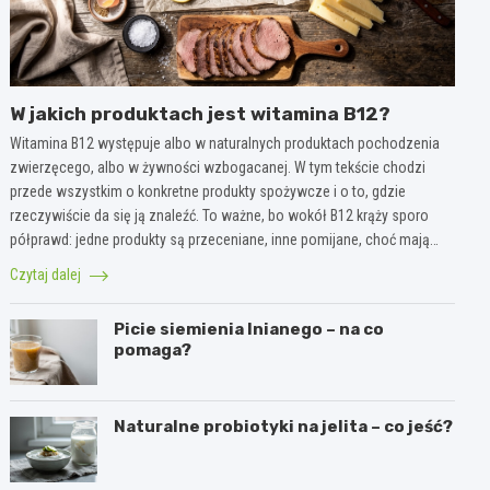
W jakich produktach jest witamina B12?
Witamina B12 występuje albo w naturalnych produktach pochodzenia
zwierzęcego, albo w żywności wzbogacanej. W tym tekście chodzi
przede wszystkim o konkretne produkty spożywcze i o to, gdzie
rzeczywiście da się ją znaleźć. To ważne, bo wokół B12 krąży sporo
półprawd: jedne produkty są przeceniane, inne pomijane, choć mają…
Czytaj dalej
Picie siemienia lnianego – na co
pomaga?
Naturalne probiotyki na jelita – co jeść?