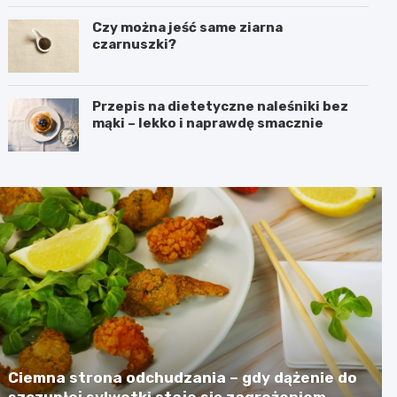
Czy można jeść same ziarna
czarnuszki?
Przepis na dietetyczne naleśniki bez
mąki – lekko i naprawdę smacznie
Ciemna strona odchudzania – gdy dążenie do
szczupłej sylwetki staje się zagrożeniem