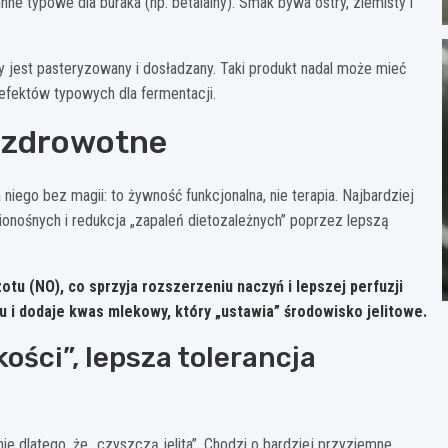
inne typowe dla buraka (np. betalainy). Smak bywa ostry, ziemisty i
y jest pasteryzowany i dosładzany. Taki produkt nadal może mieć
ć efektów typowych dla fermentacji.
i zdrowotne
niego bez magii: to żywność funkcjonalna, nie terapia. Najbardziej
ionośnych i redukcja „zapaleń dietozależnych” poprzez lepszą
tu (NO), co sprzyja rozszerzeniu naczyń i lepszej perfuzji
u
i dodaje kwas mlekowy, który „ustawia” środowisko jelitowe.
kości”, lepsza tolerancja
ie dlatego, że „czyszczą jelita”. Chodzi o bardziej przyziemne