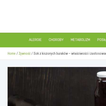
Skip
to
content
ALERGIE
CHOROBY
METABOLIZM
POSIŁ
Home
Żywność
Sok z kiszonych buraków – właściwości i zastosowan