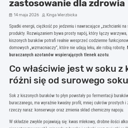
zastosowanie dla zdrowia
14 maja 2026
Kinga Wierzbicka
Spadki energii, ciężkość po jedzeniu i nawracające „zachcianki n
produkty. Rozwiązaniem bywa prosty napój, który łączy warzywa,
kiszonych buraków potrafi realnie wesprzeć codzienne funkcjonowan
domowych „wzmacniaczy”, które nie udają leku, ale robią robotę.
buraczanych azotanów wspierających tlenek azotu
.
Co właściwie jest w soku z
różni się od surowego soku
Sok z kiszonych buraków to płyn powstały po fermentacji burakó
buraczanego, ma wyraźnie kwaśny profil, mniej cukrów prostych i z
rzeczy naraz: konserwuje oraz zmienia skład chemiczny napoju.
W składzie zwykle pojawiają się: kwas mlekowy, drobne ilości al